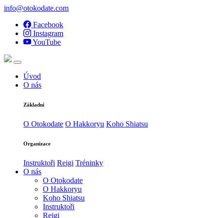
info@otokodate.com
Facebook
Instagram
YouTube
Úvod
O nás
Základní
O Otokodate
O Hakkoryu
Koho Shiatsu
Organizace
Instruktoři
Reigi
Tréninky
O nás
O Otokodate
O Hakkoryu
Koho Shiatsu
Instruktoři
Reigi